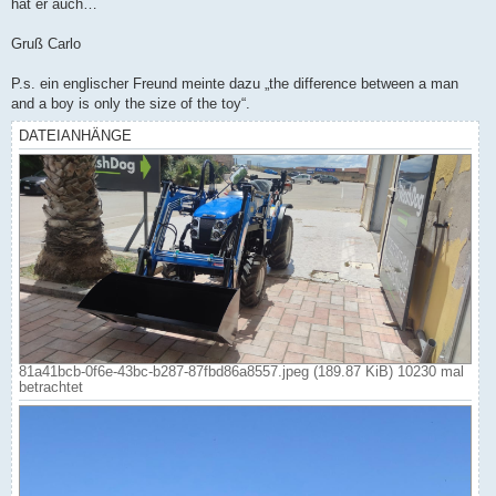
hat er auch…
Gruß Carlo
P.s. ein englischer Freund meinte dazu „the difference between a man
and a boy is only the size of the toy“.
DATEIANHÄNGE
81a41bcb-0f6e-43bc-b287-87fbd86a8557.jpeg (189.87 KiB) 10230 mal
betrachtet