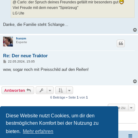
a
@ Carlo: der Spruch deines Freundes gefällt mir besonders gut
g
Viel Freude mit dem neuen "Spielzeug"
LG Ute
Danke, die Familie steht Schlange…
franzm
Experte
Re: Der neue Traktor
B
22.05.2024, 15:05
e
i
wow, sogar noch mit Preisschild auf den Reifen!
t
r
a
g
Antworten
6 Beiträge • Seite
1
von
1
Gehe zu
Diese Website nutzt Cookies, um dir den
WER IST ONLINE?
bestmöglichen Komfort bei der Nutzung zu
Mitglieder in diesem Forum: 0 Mitglieder und 1 Gast
bieten.
Mehr erfahren
Forum Sardinien
Das Forum für die wahren Freunde Sardiniens..