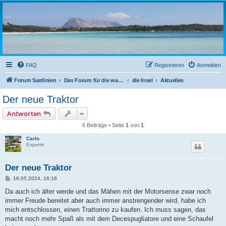
sardinien-forum.org
Das Forum der Freunde Sardiniens
FAQ
Registrieren
Anmelden
Forum Sardinien
Das Forum für die wahren Freunde Sardiniens..
die Insel
Aktuelles
Der neue Traktor
Antworten
6 Beiträge • Seite
1
von
1
Carlo
Experte
Der neue Traktor
B
16.05.2024, 16:18
e
i
Da auch ich älter werde und das Mähen mit der Motorsense zwar noch
t
immer Freude bereitet aber auch immer anstrengender wird, habe ich
r
a
mich entschlossen, einen Trattorino zu kaufen. Ich muss sagen, das
g
macht noch mehr Spaß als mit dem Decespugliatore und eine Schaufel