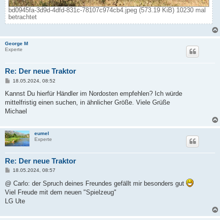
bd0945fa-3d9d-4dfd-831c-78107c974cb4.jpeg (573.19 KiB) 10230 mal
betrachtet
George M
Experte
Re: Der neue Traktor
B
18.05.2024, 08:52
e
i
Kannst Du hierfür Händler im Nordosten empfehlen? Ich würde
t
mittelfristig einen suchen, in ähnlicher Größe. Viele Grüße
r
a
Michael
g
eumel
Experte
Re: Der neue Traktor
B
18.05.2024, 08:57
e
i
@ Carlo: der Spruch deines Freundes gefällt mir besonders gut
t
Viel Freude mit dem neuen "Spielzeug"
r
a
LG Ute
g