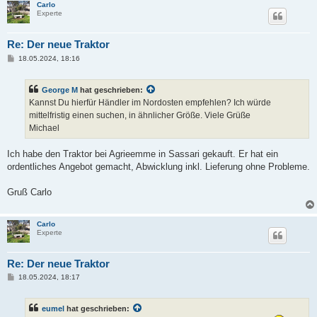
Carlo
Experte
Re: Der neue Traktor
B
18.05.2024, 18:16
e
i
t
George M
hat geschrieben:
r
a
Kannst Du hierfür Händler im Nordosten empfehlen? Ich würde
g
mittelfristig einen suchen, in ähnlicher Größe. Viele Grüße
Michael
Ich habe den Traktor bei Agrieemme in Sassari gekauft. Er hat ein
ordentliches Angebot gemacht, Abwicklung inkl. Lieferung ohne Probleme.
Gruß Carlo
Carlo
Experte
Re: Der neue Traktor
B
18.05.2024, 18:17
e
i
t
eumel
hat geschrieben:
r