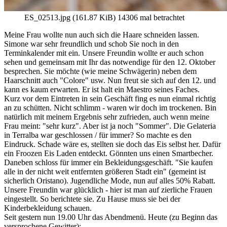
ES_02513.jpg (161.87 KiB) 14306 mal betrachtet
Meine Frau wollte nun auch sich die Haare schneiden lassen.
Simone war sehr freundlich und schob Sie noch in den
Terminkalender mit ein. Unsere Freundin wollte er auch schon
sehen und gemeinsam mit Ihr das notwendige für den 12. Oktober
besprechen. Sie möchte (wie meine Schwägerin) neben dem
Haarschnitt auch "Colore" usw. Nun freut sie sich auf den 12. und
kann es kaum erwarten. Er ist halt ein Maestro seines Faches.
Kurz vor dem Eintreten in sein Geschäft fing es nun einmal richtig
an zu schütten. Nicht schlimm - waren wir doch im trockenen. Bin
natürlich mit meinem Ergebnis sehr zufrieden, auch wenn meine
Frau meint: "sehr kurz". Aber ist ja noch "Sommer". Die Gelateria
in Terralba war geschlossen / für immer? So machte es den
Eindruck. Schade wäre es, stellten sie doch das Eis selbst her. Dafür
ein Froozen Eis Laden entdeckt. Gönnten uns einen Smartbecher.
Daneben schloss für immer ein Bekleidungsgeschäft. "Sie kaufen
alle in der nicht weit entfernten größeren Stadt ein" (gemeint ist
sicherlich Oristano). Jugendliche Mode, nun auf alles 50% Rabatt.
Unsere Freundin war glücklich - hier ist man auf zierliche Frauen
eingestellt. So berichtete sie. Zu Hause muss sie bei der
Kinderbekleidung schauen.
Seit gestern nun 19.00 Uhr das Abendmenü. Heute (zu Beginn das
versprochene Gewitter):