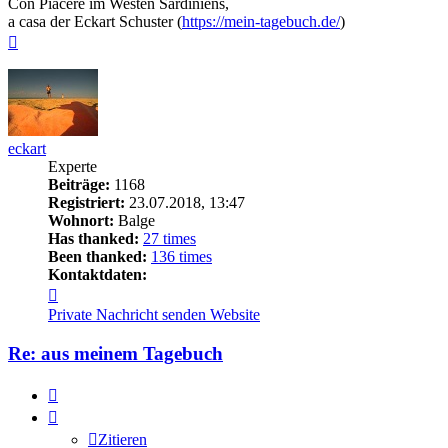
Con Piacere im Westen Sardiniens,
a casa der Eckart Schuster (
https://mein-tagebuch.de/
)
Nach
oben
eckart
Experte
Beiträge:
1168
Registriert:
23.07.2018, 13:47
Wohnort:
Balge
Has thanked:
27 times
Been thanked:
136 times
Kontaktdaten:
Kontaktdaten
von
Private Nachricht senden
Website
eckart
Re: aus meinem Tagebuch
Zitieren
Zitieren