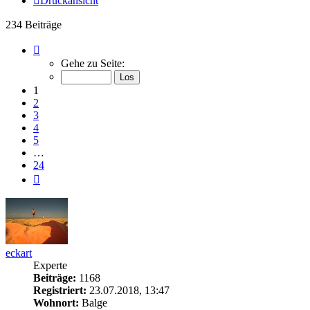
Druckansicht
234 Beiträge
Seite
1
Gehe zu Seite:
von
24
1
2
3
4
5
…
24
Nächste
eckart
Experte
Beiträge:
1168
Registriert:
23.07.2018, 13:47
Wohnort:
Balge