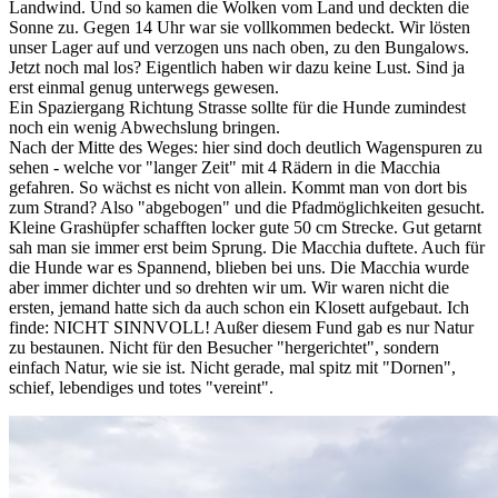
Landwind. Und so kamen die Wolken vom Land und deckten die
Sonne zu. Gegen 14 Uhr war sie vollkommen bedeckt. Wir lösten
unser Lager auf und verzogen uns nach oben, zu den Bungalows.
Jetzt noch mal los? Eigentlich haben wir dazu keine Lust. Sind ja
erst einmal genug unterwegs gewesen.
Ein Spaziergang Richtung Strasse sollte für die Hunde zumindest
noch ein wenig Abwechslung bringen.
Nach der Mitte des Weges: hier sind doch deutlich Wagenspuren zu
sehen - welche vor "langer Zeit" mit 4 Rädern in die Macchia
gefahren. So wächst es nicht von allein. Kommt man von dort bis
zum Strand? Also "abgebogen" und die Pfadmöglichkeiten gesucht.
Kleine Grashüpfer schafften locker gute 50 cm Strecke. Gut getarnt
sah man sie immer erst beim Sprung. Die Macchia duftete. Auch für
die Hunde war es Spannend, blieben bei uns. Die Macchia wurde
aber immer dichter und so drehten wir um. Wir waren nicht die
ersten, jemand hatte sich da auch schon ein Klosett aufgebaut. Ich
finde: NICHT SINNVOLL! Außer diesem Fund gab es nur Natur
zu bestaunen. Nicht für den Besucher "hergerichtet", sondern
einfach Natur, wie sie ist. Nicht gerade, mal spitz mit "Dornen",
schief, lebendiges und totes "vereint".