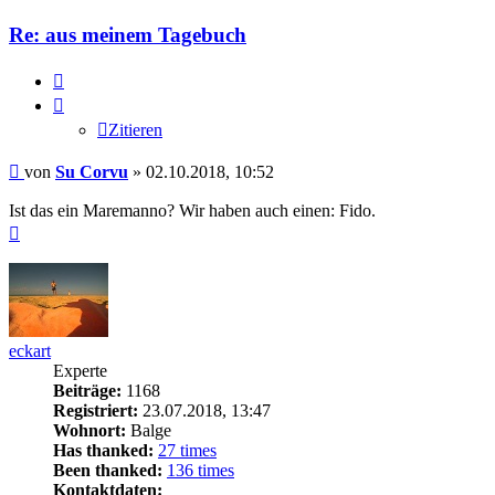
Su
Corvu
Re: aus meinem Tagebuch
Zitieren
Zitieren
Beitrag
von
Su Corvu
»
02.10.2018, 10:52
Ist das ein Maremanno? Wir haben auch einen: Fido.
Nach
oben
eckart
Experte
Beiträge:
1168
Registriert:
23.07.2018, 13:47
Wohnort:
Balge
Has thanked:
27 times
Been thanked:
136 times
Kontaktdaten: