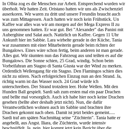
In Olbia zog es die Menschen zur Arbeit. Entsprechend wurden wir
überholt. Wir hatten Zeit. Oristano hatten wir uns als Zwischenziel
auserkoren. Wir waren zu dritt und unsere Freundin braucht auch
was zum Mittagessen. Auch hatten wir noch kein Frühstück. Un
Kaffee war alles was wir am morgen auf der Mega Express II zu
uns genommen hatten. Er war gut. Bei "Alexander" das Panini mit
Auberghine und Salat auch. Natürlich un Kaffee. Gegen 11 Uhr
Ankunft hier im Sabbie. Lara wirbelte gerade in der Küche, Tania
war zusammen mit einer Mitarbeiterin gerade beim richten der
Bungalows. Eines wäre schon fertig, beim anderen ist man gerade.
Alles gut. Wir räumten nun das Fahrzeug aus und teilten es auf die
Bungalows. Die Sonne schien, 25 Grad, windig. Schon beim
Vorbeifahran am Stagno di Santa Giusta war der Wind zu merken.
Ordentlich Wellengang für ein Stagno. Den Flamingos schien dies
nicht zu stören. Nach erfolgreichen Einzug nun an den Strand. Ja,
richtig warm ist das Wasser noch. 24 Grad würde ich
unterschreiben. Der Strand trotzdem leer. Hohe Wellen. Mit den
Hunden Ball gespielt. Sardi sah zum ersten mal ein paar Drachen
und bellte mal vorsorglich. Auch ich habe hier noch keine Drachen
gesehen (bellte aber deshalb jetzt nicht). Nun, die dafür
Verantwortlichen wohnen auch im Sabbie und brachten ihre
Drachen gekonnt nach oben. Damit ist jetzt beides gemeint.....
Sardi traf am späten Nachmittag seine "Züchterin". Tania hatte er
angebellt, aus Angst. Iliara, die Züchterin, wurde intensiv
beschnüffelt. Ja, nein, hier kommt jetzt kein Bericht über die