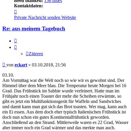
Been thanked:
136 times
Kontaktdaten:
Kontaktdaten
von
Private Nachricht senden
Website
eckart
Re: aus meinem Tagebuch
Zitieren
Zitieren
Beitrag
von
eckart
»
03.10.2018, 21:56
03.10.
Am Vormittag war die Welt noch so wie wir es gewohnt sind. Der
Himmel über dem Meer blau. Die Temperatur heute Morgen bei 16
Grad. Das Frühstück im Sabbie wurde verfeinert. Hatte man im
Frühjahr noch einen Toaster der mehr die Scheiben erwärmte, so
gibt es jetzt ein Multifunktionsgerät für Waffeln und Sandwiches
und damit kann man gut sich das Brot toasten. Wer mag, kann auch
ein Ei essen. Aus dem doch eher typisch Italienischen Frühstück ist
doch nun schon ein gutes Kontinentalfrühstück geworden.
Anschließend an den Strand. Mittlerweile waren es 22 Grad, Wasser
aber immer noch ein Grad wärmer und das merkte man auch.