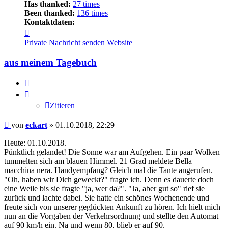
Has thanked:
27 times
Been thanked:
136 times
Kontaktdaten:
Kontaktdaten
von
Private Nachricht senden
Website
eckart
aus meinem Tagebuch
Zitieren
Zitieren
Beitrag
von
eckart
»
01.10.2018, 22:29
Heute: 01.10.2018.
Pünktlich gelandet! Die Sonne war am Aufgehen. Ein paar Wolken
tummelten sich am blauen Himmel. 21 Grad meldete Bella
macchina nera. Handyempfang? Gleich mal die Tante angerufen.
"Oh, haben wir Dich geweckt?" fragte ich. Denn es dauerte doch
eine Weile bis sie fragte "ja, wer da?". "Ja, aber gut so" rief sie
zurück und lachte dabei. Sie hatte ein schönes Wochenende und
freute sich von unserer geglückten Ankunft zu hören. Ich hielt mich
nun an die Vorgaben der Verkehrsordnung und stellte den Automat
auf 90 km/h ein. Na und wenn 80, blieb er auf 90.