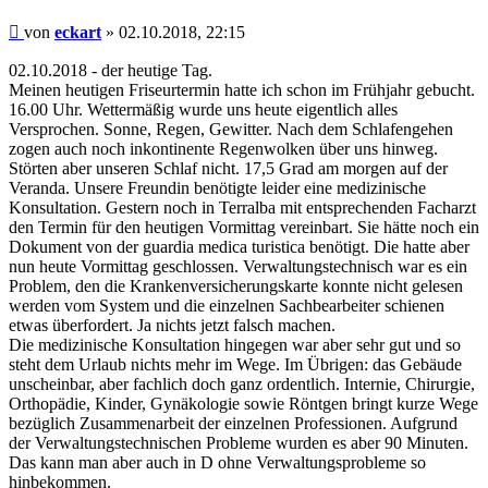
Beitrag
von
eckart
»
02.10.2018, 22:15
02.10.2018 - der heutige Tag.
Meinen heutigen Friseurtermin hatte ich schon im Frühjahr gebucht.
16.00 Uhr. Wettermäßig wurde uns heute eigentlich alles
Versprochen. Sonne, Regen, Gewitter. Nach dem Schlafengehen
zogen auch noch inkontinente Regenwolken über uns hinweg.
Störten aber unseren Schlaf nicht. 17,5 Grad am morgen auf der
Veranda. Unsere Freundin benötigte leider eine medizinische
Konsultation. Gestern noch in Terralba mit entsprechenden Facharzt
den Termin für den heutigen Vormittag vereinbart. Sie hätte noch ein
Dokument von der guardia medica turistica benötigt. Die hatte aber
nun heute Vormittag geschlossen. Verwaltungstechnisch war es ein
Problem, den die Krankenversicherungskarte konnte nicht gelesen
werden vom System und die einzelnen Sachbearbeiter schienen
etwas überfordert. Ja nichts jetzt falsch machen.
Die medizinische Konsultation hingegen war aber sehr gut und so
steht dem Urlaub nichts mehr im Wege. Im Übrigen: das Gebäude
unscheinbar, aber fachlich doch ganz ordentlich. Internie, Chirurgie,
Orthopädie, Kinder, Gynäkologie sowie Röntgen bringt kurze Wege
bezüglich Zusammenarbeit der einzelnen Professionen. Aufgrund
der Verwaltungstechnischen Probleme wurden es aber 90 Minuten.
Das kann man aber auch in D ohne Verwaltungsprobleme so
hinbekommen.