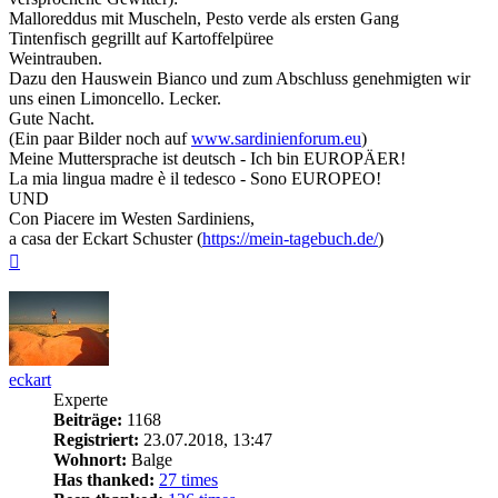
Malloreddus mit Muscheln, Pesto verde als ersten Gang
Tintenfisch gegrillt auf Kartoffelpüree
Weintrauben.
Dazu den Hauswein Bianco und zum Abschluss genehmigten wir
uns einen Limoncello. Lecker.
Gute Nacht.
(Ein paar Bilder noch auf
www.sardinienforum.eu
)
Meine Muttersprache ist deutsch - Ich bin EUROPÄER!
La mia lingua madre è il tedesco - Sono EUROPEO!
UND
Con Piacere im Westen Sardiniens,
a casa der Eckart Schuster (
https://mein-tagebuch.de/
)
Nach
oben
eckart
Experte
Beiträge:
1168
Registriert:
23.07.2018, 13:47
Wohnort:
Balge
Has thanked:
27 times