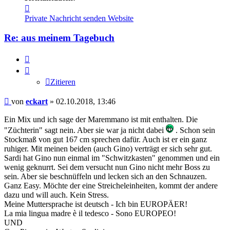
Kontaktdaten
von
Private Nachricht senden
Website
eckart
Re: aus meinem Tagebuch
Zitieren
Zitieren
Beitrag
von
eckart
»
02.10.2018, 13:46
Ein Mix und ich sage der Maremmano ist mit enthalten. Die
"Züchterin" sagt nein. Aber sie war ja nicht dabei
. Schon sein
Stockmaß von gut 167 cm sprechen dafür. Auch ist er ein ganz
ruhiger. Mit meinen beiden (auch Gino) verträgt er sich sehr gut.
Sardi hat Gino nun einmal im "Schwitzkasten" genommen und ein
wenig geknurrt. Sei dem versucht nun Gino nicht mehr Boss zu
sein. Aber sie beschnüffeln und lecken sich an den Schnauzen.
Ganz Easy. Möchte der eine Streicheleinheiten, kommt der andere
dazu und will auch. Kein Stress.
Meine Muttersprache ist deutsch - Ich bin EUROPÄER!
La mia lingua madre è il tedesco - Sono EUROPEO!
UND