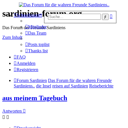
sardinien-forum.org
Erweiter
Schnellzugriff
Suche
Suche
Mitglieder
Das Forum der Freunde Sardiniens
Das Team
Zum Inhalt
Posts toplist
Thanks list
FAQ
Anmelden
Registrieren
Forum Sardinien
Das Forum für die wahren Freunde
Sardiniens..
die Insel
reisen auf Sardinien
Reiseberichte
aus meinem Tagebuch
Antworten