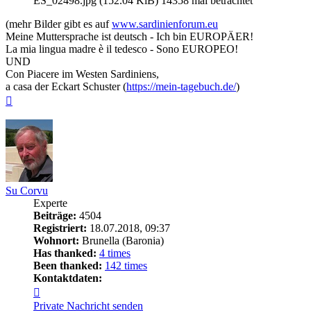
ES_02498.jpg (152.04 KiB) 14358 mal betrachtet
(mehr Bilder gibt es auf
www.sardinienforum.eu
Meine Muttersprache ist deutsch - Ich bin EUROPÄER!
La mia lingua madre è il tedesco - Sono EUROPEO!
UND
Con Piacere im Westen Sardiniens,
a casa der Eckart Schuster (
https://mein-tagebuch.de/
)
Nach
oben
Su Corvu
Experte
Beiträge:
4504
Registriert:
18.07.2018, 09:37
Wohnort:
Brunella (Baronia)
Has thanked:
4 times
Been thanked:
142 times
Kontaktdaten:
Kontaktdaten
von
Private Nachricht senden