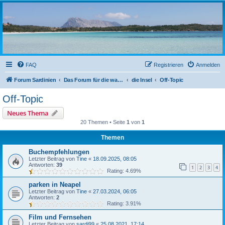
sardinien-forum.org
Das Forum der Freunde Sardiniens
FAQ
Registrieren
Anmelden
Forum Sardinien
Das Forum für die wahren Freunde Sardiniens..
die Insel
Off-Topic
Off-Topic
Neues Thema
20 Themen • Seite
1
von
1
Themen
Buchempfehlungen
Letzter Beitrag von
Tine
«
18.09.2025, 08:05
Antworten:
39
1
2
3
4
Rating: 4.69%
parken in Neapel
Letzter Beitrag von
Tine
«
27.03.2024, 06:05
Antworten:
2
Rating: 3.91%
Film und Fernsehen
Letzter Beitrag von
sardi99
«
25.08.2021, 17:14