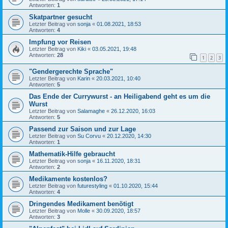
Antworten:
1
Skatpartner gesucht
Letzter Beitrag von
sonja
«
01.08.2021, 18:53
Antworten:
4
Impfung vor Reisen
Letzter Beitrag von
Kiki
«
03.05.2021, 19:48
Antworten:
28
1
2
3
"Gendergerechte Sprache"
Letzter Beitrag von
Karin
«
20.03.2021, 10:40
Antworten:
5
Das Ende der Currywurst - an Heiligabend geht es um die
Wurst
Letzter Beitrag von
Salamaghe
«
26.12.2020, 16:03
Antworten:
5
Passend zur Saison und zur Lage
Letzter Beitrag von
Su Corvu
«
20.12.2020, 14:30
Antworten:
1
Mathematik-Hilfe gebraucht
Letzter Beitrag von
sonja
«
16.11.2020, 18:31
Antworten:
2
Medikamente kostenlos?
Letzter Beitrag von
futurestyling
«
01.10.2020, 15:44
Antworten:
4
Dringendes Medikament benötigt
Letzter Beitrag von
Molle
«
30.09.2020, 18:57
Antworten:
3