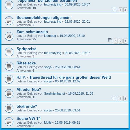
"Alpenfest" bei Lidl auf Sardinien
Letzter Beitrag von
futurestyling
«
05.09.2020, 18:57
Antworten:
10
1
2
Buchempfehlungen allgemein
Letzter Beitrag von
futurestyling
«
22.06.2020, 22:01
Antworten:
2
Zum schmunzeln
Letzter Beitrag von
Nembug
«
19.04.2020, 16:10
Antworten:
25
1
2
3
Spritpreise
Letzter Beitrag von
futurestyling
«
29.03.2020, 19:07
Antworten:
3
Rätselecke
Letzter Beitrag von
sonja
«
25.03.2020, 08:41
Antworten:
6
R.I.P. - Trauerthread für die ganz großen dieser Welt!
Letzter Beitrag von
sonja
«
05.10.2019, 12:02
Alt oder Neu?
Letzter Beitrag von
Sardinienhansi
«
18.09.2019, 11:05
Antworten:
11
1
2
Skatrunde?
Letzter Beitrag von
sonja
«
25.08.2019, 09:51
Suche VW T4
Letzter Beitrag von
Molle
«
25.08.2019, 09:21
Antworten:
3