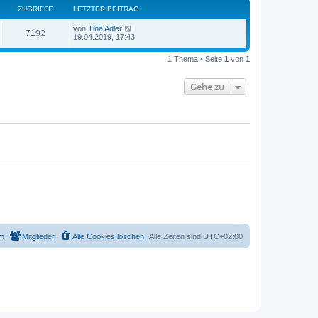
ZUGRIFFE
LETZTER BEITRAG
von
Tina Adler
7192
19.04.2019, 17:43
1 Thema • Seite
1
von
1
Gehe zu
m
Mitglieder
Alle Cookies löschen
Alle Zeiten sind
UTC+02:00