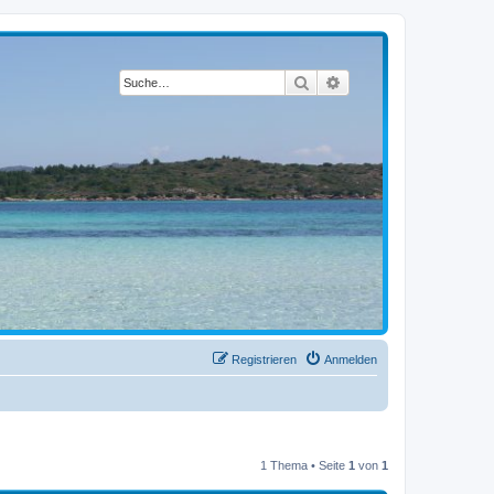
Suche
Erweiterte Suche
Registrieren
Anmelden
1 Thema • Seite
1
von
1