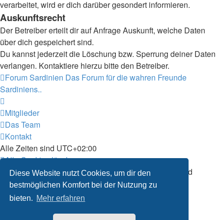
verarbeitet, wird er dich darüber gesondert informieren.
Auskunftsrecht
Der Betreiber erteilt dir auf Anfrage Auskunft, welche Daten
über dich gespeichert sind.
Du kannst jederzeit die Löschung bzw. Sperrung deiner Daten
verlangen. Kontaktiere hierzu bitte den Betreiber.
Forum Sardinien
Das Forum für die wahren Freunde
Sardiniens..
Mitglieder
Das Team
Kontakt
Alle Zeiten sind
UTC+02:00
Alle Cookies löschen
Powered by
phpBB
® Forum Software © phpBB Limited
Diese Website nutzt Cookies, um dir den
Deutsche Übersetzung durch
phpBB.de
bestmöglichen Komfort bei der Nutzung zu
Datenschutz
|
Nutzungsbedingungen
bieten.
Mehr erfahren