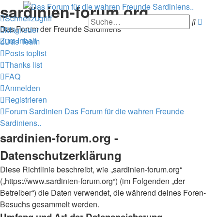
sardinien-forum.org
Schnellzugriff
Erwe
Such
Das Forum der Freunde Sardiniens
Mitglieder
Suc
Zum Inhalt
Das Team
Posts toplist
Thanks list
FAQ
Anmelden
Registrieren
Forum Sardinien
Das Forum für die wahren Freunde
Sardiniens..
sardinien-forum.org -
Datenschutzerklärung
Diese Richtlinie beschreibt, wie „sardinien-forum.org“
(„https://www.sardinien-forum.org“) (im Folgenden „der
Betreiber“) die Daten verwendet, die während deines Foren-
Besuchs gesammelt werden.
Umfang und Art der Datenspeicherung