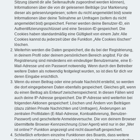
Sitzung (damit dir alle Seitenaufrufe zugeordnet werden können),
Informationen über die von dir gelesenen Beiträge (zur Markierung
dieser als gelesen/ungelesen; sofern du nicht angemeldet bist) sowie
Informationen über deine Teilnahme an Umfragen (sofern du nicht
angemeldet bist) gespeichert. Ferner werden deine Benutzer-ID, ein
Authentifizierungsschlüssel und eine Session-ID gespeichert. Die
Cookies haben standardmäßig eine Gültigkeit von einem Jahr. Alle
Cookies kannst du jederzeit über die Funktion „Alle Cookies löschen“
löschen.
Weiterhin werden die Daten gespeichert, die du bei der Registrierung,
in deinem Profil oder deinem persönlichem Bereich angibst. Für die
Registrierung sind mindestens ein eindeutiger Benutzername, eine E-
Mail-Adresse und ein Passwort notwendig. Wenn durch den Betreiber
weitere Daten als notwendig festgelegt wurden, so ist dies für dich vor
deren Eingabe ersichtlich.
Wenn du einen Beitrag oder eine private Nachricht erstellst, so werden
die dort eingegebenen Daten ebenfalls gespeichert. Gleiches gilt, wenn
du einen Beitrag als Entwurf zwischenspeicherst. In diesen Fällen wird
auch deine IP-Adresse gespeichert. Die IP-Adresse wird weiterhin bei
folgenden Aktionen gespeichert: Löschen und Ändern von Beiträgen
(dazu zählen Private Nachrichten und Umfragen), Änderungen an
zentralen Profildaten (E-Mail-Adresse, Kontoaktivierung, Benutzer-
Passwort) und gescheiterte Anmeldeversuche. Die von deinem Browser
übermittelte Browser-Kennzeichnung (User Agent) wird nur in der „Wer
ist online?“-Funktion angezeigt und nicht dauerhaft gespeichert.
Schließlich erfordern einzelne Funktionen des Boards, dass weitere