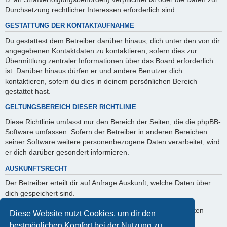
Durchsetzung rechtlicher Interessen erforderlich sind.
GESTATTUNG DER KONTAKTAUFNAHME
Du gestattest dem Betreiber darüber hinaus, dich unter den von dir
angegebenen Kontaktdaten zu kontaktieren, sofern dies zur
Übermittlung zentraler Informationen über das Board erforderlich
ist. Darüber hinaus dürfen er und andere Benutzer dich
kontaktieren, sofern du dies in deinem persönlichen Bereich
gestattet hast.
GELTUNGSBEREICH DIESER RICHTLINIE
Diese Richtlinie umfasst nur den Bereich der Seiten, die die phpBB-
Software umfassen. Sofern der Betreiber in anderen Bereichen
seiner Software weitere personenbezogene Daten verarbeitet, wird
er dich darüber gesondert informieren.
AUSKUNFTSRECHT
Der Betreiber erteilt dir auf Anfrage Auskunft, welche Daten über
dich gespeichert sind.
Du kannst jederzeit die Löschung bzw. Sperrung deiner Daten
Diese Website nutzt Cookies, um dir den
verlangen. Kontaktiere hierzu bitte den Betreiber.
bestmöglichen Komfort bei der Nutzung zu