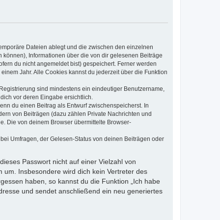
 temporäre Dateien ablegt und die zwischen den einzelnen
en können), Informationen über die von dir gelesenen Beiträge
ofern du nicht angemeldet bist) gespeichert. Ferner werden
einem Jahr. Alle Cookies kannst du jederzeit über die Funktion
e Registrierung sind mindestens ein eindeutiger Benutzername,
dich vor deren Eingabe ersichtlich.
wenn du einen Beitrag als Entwurf zwischenspeicherst. In
dern von Beiträgen (dazu zählen Private Nachrichten und
e. Die von deinem Browser übermittelte Browser-
 bei Umfragen, der Gelesen-Status von deinen Beiträgen oder
dieses Passwort nicht auf einer Vielzahl von
 um. Insbesondere wird dich kein Vertreter des
ergessen haben, so kannst du die Funktion „Ich habe
resse und sendet anschließend ein neu generiertes