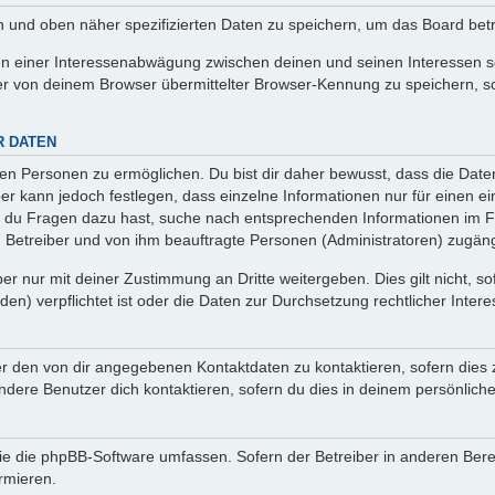
en und oben näher spezifizierten Daten zu speichern, um das Board bet
en einer Interessenabwägung zwischen deinen und seinen Interessen sow
r von deinem Browser übermittelter Browser-Kennung zu speichern, so
R DATEN
n Personen zu ermöglichen. Du bist dir daher bewusst, dass die Daten d
ber kann jedoch festlegen, dass einzelne Informationen nur für einen ei
n du Fragen dazu hast, suche nach entsprechenden Informationen im Fo
n Betreiber und von ihm beauftragte Personen (Administratoren) zugäng
r nur mit deiner Zustimmung an Dritte weitergeben. Dies gilt nicht, s
n) verpflichtet ist oder die Daten zur Durchsetzung rechtlicher Interes
er den von dir angegebenen Kontaktdaten zu kontaktieren, sofern dies 
andere Benutzer dich kontaktieren, sofern du dies in deinem persönliche
, die die phpBB-Software umfassen. Sofern der Betreiber in anderen Be
ormieren.