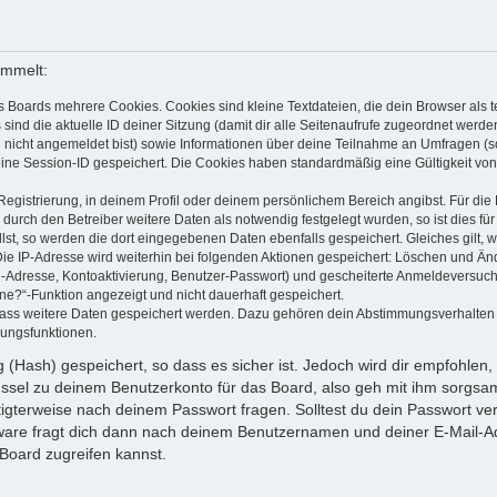
ammelt:
s Boards mehrere Cookies. Cookies sind kleine Textdateien, die dein Browser als
 sind die aktuelle ID deiner Sitzung (damit dir alle Seitenaufrufe zugeordnet werd
u nicht angemeldet bist) sowie Informationen über deine Teilnahme an Umfragen (s
eine Session-ID gespeichert. Die Cookies haben standardmäßig eine Gültigkeit von 
Registrierung, in deinem Profil oder deinem persönlichem Bereich angibst. Für di
rch den Betreiber weitere Daten als notwendig festgelegt wurden, so ist dies für 
llst, so werden die dort eingegebenen Daten ebenfalls gespeichert. Gleiches gilt, 
Die IP-Adresse wird weiterhin bei folgenden Aktionen gespeichert: Löschen und Än
l-Adresse, Kontoaktivierung, Benutzer-Passwort) und gescheiterte Anmeldeversuch
ine?“-Funktion angezeigt und nicht dauerhaft gespeichert.
 dass weitere Daten gespeichert werden. Dazu gehören dein Abstimmungsverhalten
gungsfunktionen.
(Hash) gespeichert, so dass es sicher ist. Jedoch wird dir empfohlen, 
ssel zu deinem Benutzerkonto für das Board, also geh mit ihm sorgsam
htigterweise nach deinem Passwort fragen. Solltest du dein Passwort v
are fragt dich dann nach deinem Benutzernamen und deiner E-Mail-Ad
Board zugreifen kannst.