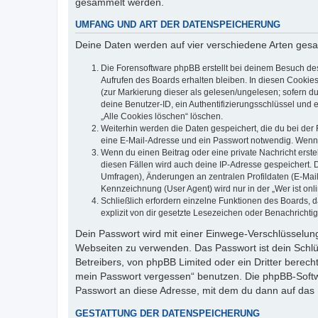
gesammelt werden.
UMFANG UND ART DER DATENSPEICHERUNG
Deine Daten werden auf vier verschiedene Arten ges
Die Forensoftware phpBB erstellt bei deinem Besuch de
Aufrufen des Boards erhalten bleiben. In diesen Cookies
(zur Markierung dieser als gelesen/ungelesen; sofern d
deine Benutzer-ID, ein Authentifizierungsschlüssel und 
„Alle Cookies löschen“ löschen.
Weiterhin werden die Daten gespeichert, die du bei der 
eine E-Mail-Adresse und ein Passwort notwendig. Wenn du
Wenn du einen Beitrag oder eine private Nachricht erste
diesen Fällen wird auch deine IP-Adresse gespeichert. 
Umfragen), Änderungen an zentralen Profildaten (E-Mai
Kennzeichnung (User Agent) wird nur in der „Wer ist onl
Schließlich erfordern einzelne Funktionen des Boards,
explizit von dir gesetzte Lesezeichen oder Benachrichti
Dein Passwort wird mit einer Einwege-Verschlüsselung 
Webseiten zu verwenden. Das Passwort ist dein Schlü
Betreibers, von phpBB Limited oder ein Dritter berec
mein Passwort vergessen“ benutzen. Die phpBB-Softw
Passwort an diese Adresse, mit dem du dann auf das 
GESTATTUNG DER DATENSPEICHERUNG