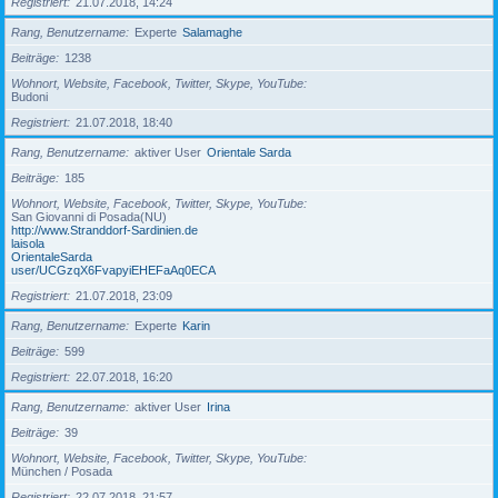
Registriert
21.07.2018, 14:24
Rang, Benutzername
Experte
Salamaghe
Beiträge
1238
Wohnort, Website, Facebook, Twitter, Skype, YouTube
Budoni
Registriert
21.07.2018, 18:40
Rang, Benutzername
aktiver User
Orientale Sarda
Beiträge
185
Wohnort, Website, Facebook, Twitter, Skype, YouTube
San Giovanni di Posada(NU)
http://www.Stranddorf-Sardinien.de
laisola
OrientaleSarda
user/UCGzqX6FvapyiEHEFaAq0ECA
Registriert
21.07.2018, 23:09
Rang, Benutzername
Experte
Karin
Beiträge
599
Registriert
22.07.2018, 16:20
Rang, Benutzername
aktiver User
Irina
Beiträge
39
Wohnort, Website, Facebook, Twitter, Skype, YouTube
München / Posada
Registriert
22.07.2018, 21:57