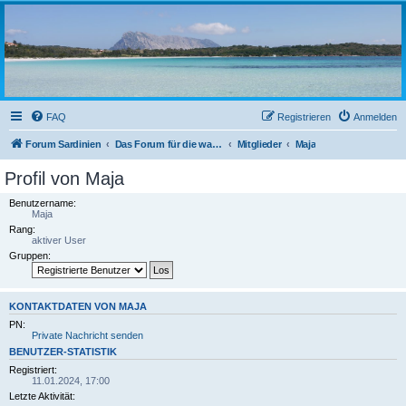
sardinien-forum.org
Das Forum der Freunde Sardiniens
FAQ
Registrieren
Anmelden
Forum Sardinien
Das Forum für die wahren Freunde Sardiniens..
Mitglieder
Maja
Profil von Maja
Benutzername:
Maja
Rang:
aktiver User
Gruppen:
KONTAKTDATEN VON MAJA
PN:
Private Nachricht senden
BENUTZER-STATISTIK
Registriert:
11.01.2024, 17:00
Letzte Aktivität: