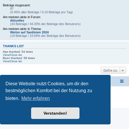
-
Beiträge insgesamt:
97
(0.45% aller Beiträge / 0.10 Beiträge pro Tag)
Am meisten aktiv in Forum:
Aktuelles
(43 Beiträge / 44.33% der Beiträge des Benutzers)
Am meisten aktiv in Thema:
Wetter auf Sardinien 2024
(19 Beiträge / 19.59% der Beiträge des Benutzers)
THANKS LIST
Has thanked: 54 times
View/Close list
Been thanked: 59 times
View/Close list
Gehe zu
Forum Sardinien
Das Forum für die wahren Freunde Sardiniens..
Diese Website nutzt Cookies, um dir den
bestmöglichen Komfort bei der Nutzung zu
Powered by
phpBB
® Forum Software © phpBB Limited
Deutsche Übersetzung durch
phpBB.de
bieten.
Mehr erfahren
Datenschutz
|
Nutzungsbedingungen
Verstanden!