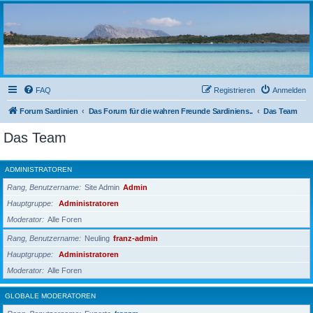
sardinien-forum.org
Das Forum der Freunde Sardiniens
FAQ
Registrieren
Anmelden
Forum Sardinien
Das Forum für die wahren Freunde Sardiniens..
Das Team
Das Team
ADMINISTRATOREN
Rang, Benutzername
Site Admin
Admin
Hauptgruppe
Administratoren
Moderator
Alle Foren
Rang, Benutzername
Neuling
franz-admin
Hauptgruppe
Administratoren
Moderator
Alle Foren
GLOBALE MODERATOREN