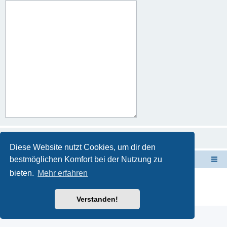
Diese Website nutzt Cookies, um dir den
bestmöglichen Komfort bei der Nutzung zu
Forum Sardinien
Das Forum für die wahren Freunde Sardiniens..
bieten.
Mehr erfahren
Powered by
phpBB
® Forum Software © phpBB Limited
Deutsche Übersetzung durch
phpBB.de
Datenschutz
|
Nutzungsbedingungen
Verstanden!