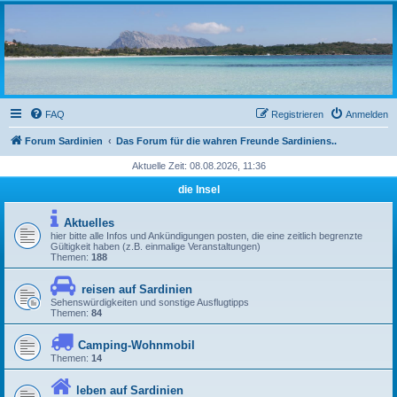
sardinien-forum.org
Das Forum der Freunde Sardiniens
FAQ
Registrieren
Anmelden
Forum Sardinien
Das Forum für die wahren Freunde Sardiniens..
Aktuelle Zeit: 08.08.2026, 11:36
die Insel
Aktuelles
hier bitte alle Infos und Ankündigungen posten, die eine zeitlich begrenzte
Gültigkeit haben (z.B. einmalige Veranstaltungen)
Themen:
188
reisen auf Sardinien
Sehenswürdigkeiten und sonstige Ausflugtipps
Themen:
84
Camping-Wohnmobil
Themen:
14
leben auf Sardinien