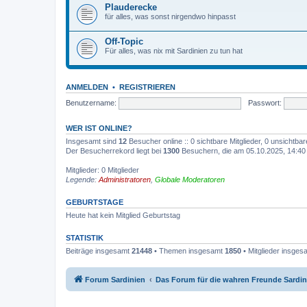
Plauderecke
für alles, was sonst nirgendwo hinpasst
Off-Topic
Für alles, was nix mit Sardinien zu tun hat
ANMELDEN
•
REGISTRIEREN
Benutzername:
Passwort:
WER IST ONLINE?
Insgesamt sind
12
Besucher online :: 0 sichtbare Mitglieder, 0 unsichtba
Der Besucherrekord liegt bei
1300
Besuchern, die am 05.10.2025, 14:40 g
Mitglieder: 0 Mitglieder
Legende:
Administratoren
,
Globale Moderatoren
GEBURTSTAGE
Heute hat kein Mitglied Geburtstag
STATISTIK
Beiträge insgesamt
21448
• Themen insgesamt
1850
• Mitglieder insge
Forum Sardinien
Das Forum für die wahren Freunde Sardin