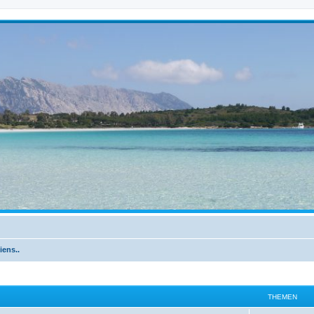
iens..
THEMEN