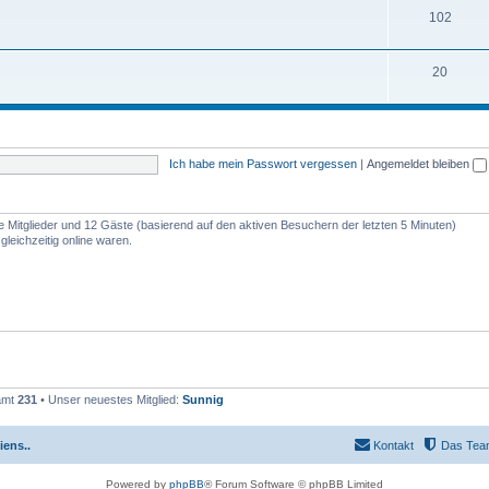
102
20
Ich habe mein Passwort vergessen
|
Angemeldet bleiben
re Mitglieder und 12 Gäste (basierend auf den aktiven Besuchern der letzten 5 Minuten)
leichzeitig online waren.
samt
231
• Unser neuestes Mitglied:
Sunnig
iens..
Kontakt
Das Tea
Powered by
phpBB
® Forum Software © phpBB Limited