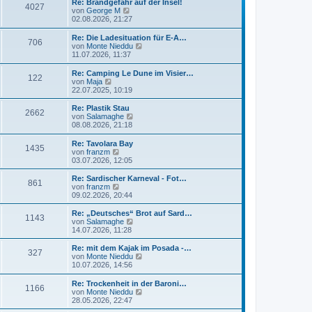
Re: Brandgefahr auf der Insel!
4027
N
von
George M
e
02.08.2026, 21:27
u
e
Re: Die Ladesituation für E-A…
706
s
N
von
Monte Nieddu
t
e
11.07.2026, 11:37
e
u
r
e
Re: Camping Le Dune im Visier…
B
122
s
N
von
Maja
e
t
e
22.07.2025, 10:19
i
e
u
t
r
e
Re: Plastik Stau
r
2662
B
s
N
von
Salamaghe
a
e
t
e
08.08.2026, 21:18
g
i
e
u
t
r
e
Re: Tavolara Bay
r
1435
B
s
N
von
franzm
a
e
t
e
03.07.2026, 12:05
g
i
e
u
t
r
e
Re: Sardischer Karneval - Fot…
r
861
B
s
N
von
franzm
a
e
t
e
09.02.2026, 20:44
g
i
e
u
t
r
e
Re: „Deutsches“ Brot auf Sard…
r
1143
B
s
N
von
Salamaghe
a
e
t
e
14.07.2026, 11:28
g
i
e
u
t
r
e
Re: mit dem Kajak im Posada -…
r
327
B
s
N
von
Monte Nieddu
a
e
t
e
10.07.2026, 14:56
g
i
e
u
t
r
e
Re: Trockenheit in der Baroni…
r
1166
B
s
N
von
Monte Nieddu
a
e
t
e
28.05.2026, 22:47
g
i
e
u