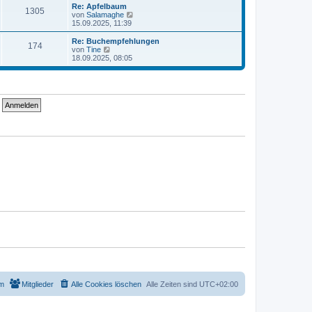
t
r
e
Re: Apfelbaum
r
1305
B
s
N
von
Salamaghe
a
e
t
e
15.09.2025, 11:39
g
i
e
u
t
r
e
Re: Buchempfehlungen
r
174
B
s
N
von
Tine
a
e
t
e
18.09.2025, 08:05
g
i
e
u
t
r
e
r
B
s
a
e
t
g
i
e
t
r
r
B
a
e
g
i
t
r
a
g
m
Mitglieder
Alle Cookies löschen
Alle Zeiten sind
UTC+02:00