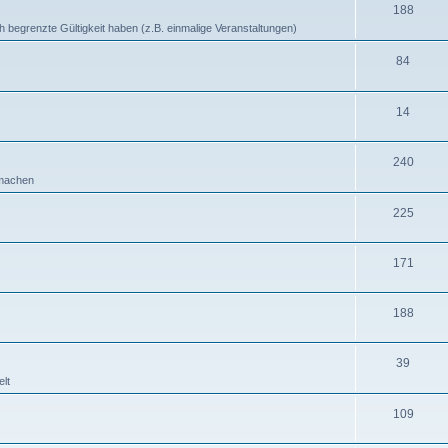
188
ich begrenzte Gültigkeit haben (z.B. einmalige Veranstaltungen)
84
14
240
b machen
225
171
188
39
lt
109