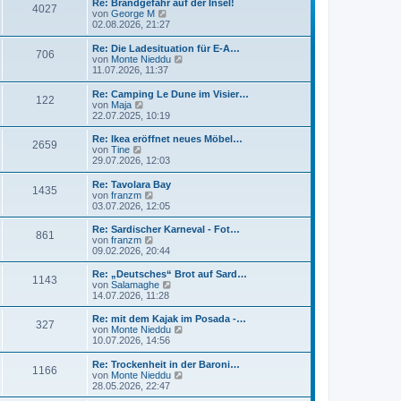
Re: Brandgefahr auf der Insel!
4027
N
von
George M
e
02.08.2026, 21:27
u
e
Re: Die Ladesituation für E-A…
706
s
N
von
Monte Nieddu
t
e
11.07.2026, 11:37
e
u
r
e
Re: Camping Le Dune im Visier…
B
122
s
N
von
Maja
e
t
e
22.07.2025, 10:19
i
e
u
t
r
e
Re: Ikea eröffnet neues Möbel…
r
2659
B
s
N
von
Tine
a
e
t
e
29.07.2026, 12:03
g
i
e
u
t
r
e
Re: Tavolara Bay
r
1435
B
s
N
von
franzm
a
e
t
e
03.07.2026, 12:05
g
i
e
u
t
r
e
Re: Sardischer Karneval - Fot…
r
861
B
s
N
von
franzm
a
e
t
e
09.02.2026, 20:44
g
i
e
u
t
r
e
Re: „Deutsches“ Brot auf Sard…
r
1143
B
s
N
von
Salamaghe
a
e
t
e
14.07.2026, 11:28
g
i
e
u
t
r
e
Re: mit dem Kajak im Posada -…
r
327
B
s
N
von
Monte Nieddu
a
e
t
e
10.07.2026, 14:56
g
i
e
u
t
r
e
Re: Trockenheit in der Baroni…
r
1166
B
s
N
von
Monte Nieddu
a
e
t
e
28.05.2026, 22:47
g
i
e
u