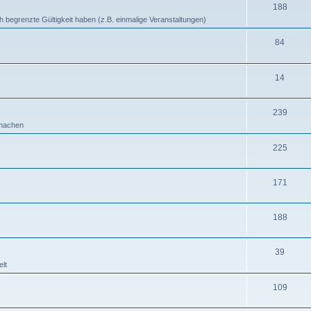
188
ich begrenzte Gültigkeit haben (z.B. einmalige Veranstaltungen)
84
14
239
b machen
225
171
188
39
lt
109