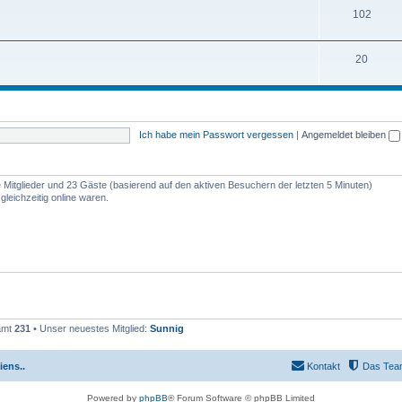
102
20
Ich habe mein Passwort vergessen
|
Angemeldet bleiben
re Mitglieder und 23 Gäste (basierend auf den aktiven Besuchern der letzten 5 Minuten)
leichzeitig online waren.
samt
231
• Unser neuestes Mitglied:
Sunnig
iens..
Kontakt
Das Tea
Powered by
phpBB
® Forum Software © phpBB Limited