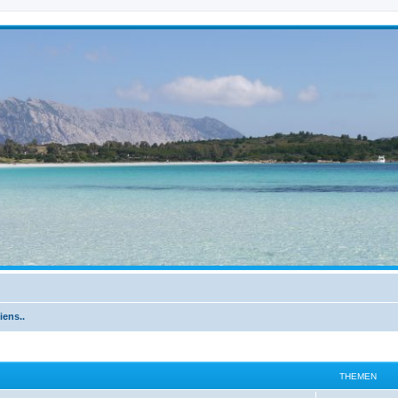
iens..
THEMEN