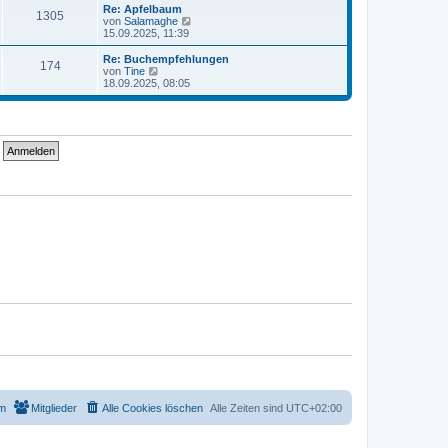
t
r
e
Re: Apfelbaum
r
1305
B
s
N
von
Salamaghe
a
e
t
e
15.09.2025, 11:39
g
i
e
u
t
r
e
Re: Buchempfehlungen
r
174
B
s
N
von
Tine
a
e
t
e
18.09.2025, 08:05
g
i
e
u
t
r
e
r
B
s
a
e
t
g
i
e
t
r
r
B
a
e
g
i
t
r
a
g
m
Mitglieder
Alle Cookies löschen
Alle Zeiten sind
UTC+02:00