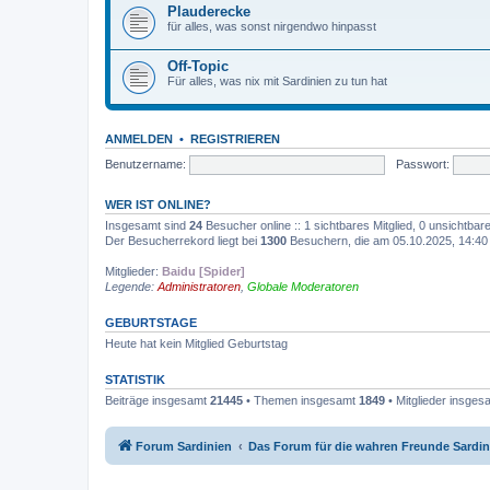
Plauderecke
für alles, was sonst nirgendwo hinpasst
Off-Topic
Für alles, was nix mit Sardinien zu tun hat
ANMELDEN
•
REGISTRIEREN
Benutzername:
Passwort:
WER IST ONLINE?
Insgesamt sind
24
Besucher online :: 1 sichtbares Mitglied, 0 unsichtba
Der Besucherrekord liegt bei
1300
Besuchern, die am 05.10.2025, 14:40 g
Mitglieder:
Baidu [Spider]
Legende:
Administratoren
,
Globale Moderatoren
GEBURTSTAGE
Heute hat kein Mitglied Geburtstag
STATISTIK
Beiträge insgesamt
21445
• Themen insgesamt
1849
• Mitglieder insge
Forum Sardinien
Das Forum für die wahren Freunde Sardin