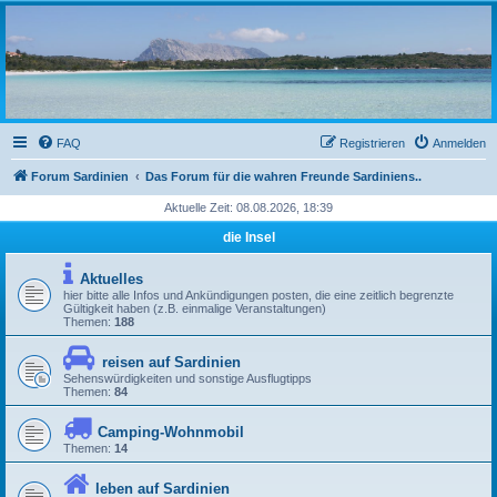
sardinien-forum.org
Das Forum der Freunde Sardiniens
FAQ
Registrieren
Anmelden
Forum Sardinien
Das Forum für die wahren Freunde Sardiniens..
Aktuelle Zeit: 08.08.2026, 18:39
die Insel
Aktuelles
hier bitte alle Infos und Ankündigungen posten, die eine zeitlich begrenzte
Gültigkeit haben (z.B. einmalige Veranstaltungen)
Themen:
188
reisen auf Sardinien
Sehenswürdigkeiten und sonstige Ausflugtipps
Themen:
84
Camping-Wohnmobil
Themen:
14
leben auf Sardinien