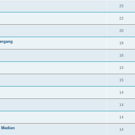
25
22
20
dergang
18
16
15
15
14
14
14
n Medien
14