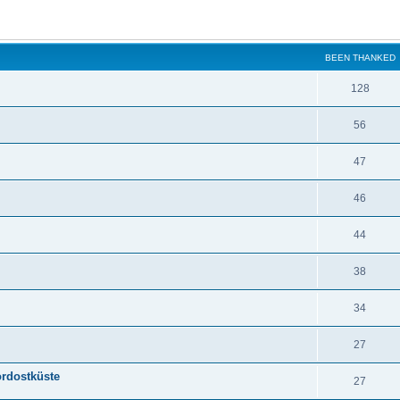
BEEN THANKED
128
56
47
46
44
38
34
27
rdostküste
27