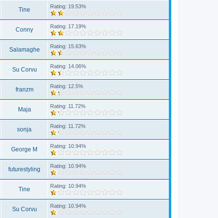
Rating: 19.53%
Tine
Rating: 17.19%
Conny
Rating: 15.63%
Salamaghe
Rating: 14.06%
Su Corvu
Rating: 12.5%
franzm
Rating: 11.72%
Maja
Rating: 11.72%
sonja
Rating: 10.94%
George M
Rating: 10.94%
futurestyling
Rating: 10.94%
Tine
Rating: 10.94%
Su Corvu