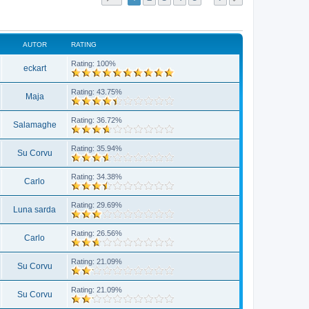
AUTOR
RATING
Rating: 100%
eckart
Rating: 43.75%
Maja
Rating: 36.72%
Salamaghe
Rating: 35.94%
Su Corvu
Rating: 34.38%
Carlo
Rating: 29.69%
Luna sarda
Rating: 26.56%
Carlo
Rating: 21.09%
Su Corvu
Rating: 21.09%
Su Corvu