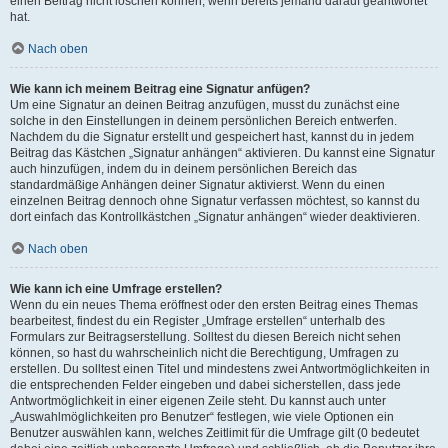
einen Beitrag nicht löschen können, wenn bereits jemand darauf geantwortet
hat.
Nach oben
Wie kann ich meinem Beitrag eine Signatur anfügen?
Um eine Signatur an deinen Beitrag anzufügen, musst du zunächst eine
solche in den Einstellungen in deinem persönlichen Bereich entwerfen.
Nachdem du die Signatur erstellt und gespeichert hast, kannst du in jedem
Beitrag das Kästchen „Signatur anhängen“ aktivieren. Du kannst eine Signatur
auch hinzufügen, indem du in deinem persönlichen Bereich das
standardmäßige Anhängen deiner Signatur aktivierst. Wenn du einen
einzelnen Beitrag dennoch ohne Signatur verfassen möchtest, so kannst du
dort einfach das Kontrollkästchen „Signatur anhängen“ wieder deaktivieren.
Nach oben
Wie kann ich eine Umfrage erstellen?
Wenn du ein neues Thema eröffnest oder den ersten Beitrag eines Themas
bearbeitest, findest du ein Register „Umfrage erstellen“ unterhalb des
Formulars zur Beitragserstellung. Solltest du diesen Bereich nicht sehen
können, so hast du wahrscheinlich nicht die Berechtigung, Umfragen zu
erstellen. Du solltest einen Titel und mindestens zwei Antwortmöglichkeiten in
die entsprechenden Felder eingeben und dabei sicherstellen, dass jede
Antwortmöglichkeit in einer eigenen Zeile steht. Du kannst auch unter
„Auswahlmöglichkeiten pro Benutzer“ festlegen, wie viele Optionen ein
Benutzer auswählen kann, welches Zeitlimit für die Umfrage gilt (0 bedeutet