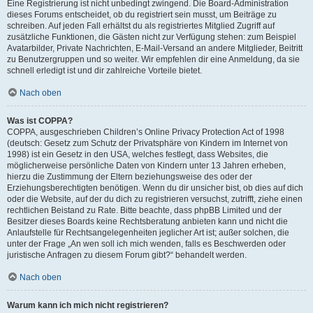
Eine Registrierung ist nicht unbedingt zwingend. Die Board-Administration
dieses Forums entscheidet, ob du registriert sein musst, um Beiträge zu
schreiben. Auf jeden Fall erhältst du als registriertes Mitglied Zugriff auf
zusätzliche Funktionen, die Gästen nicht zur Verfügung stehen: zum Beispiel
Avatarbilder, Private Nachrichten, E-Mail-Versand an andere Mitglieder, Beitritt
zu Benutzergruppen und so weiter. Wir empfehlen dir eine Anmeldung, da sie
schnell erledigt ist und dir zahlreiche Vorteile bietet.
Nach oben
Was ist COPPA?
COPPA, ausgeschrieben Children’s Online Privacy Protection Act of 1998
(deutsch: Gesetz zum Schutz der Privatsphäre von Kindern im Internet von
1998) ist ein Gesetz in den USA, welches festlegt, dass Websites, die
möglicherweise persönliche Daten von Kindern unter 13 Jahren erheben,
hierzu die Zustimmung der Eltern beziehungsweise des oder der
Erziehungsberechtigten benötigen. Wenn du dir unsicher bist, ob dies auf dich
oder die Website, auf der du dich zu registrieren versuchst, zutrifft, ziehe einen
rechtlichen Beistand zu Rate. Bitte beachte, dass phpBB Limited und der
Besitzer dieses Boards keine Rechtsberatung anbieten kann und nicht die
Anlaufstelle für Rechtsangelegenheiten jeglicher Art ist; außer solchen, die
unter der Frage „An wen soll ich mich wenden, falls es Beschwerden oder
juristische Anfragen zu diesem Forum gibt?“ behandelt werden.
Nach oben
Warum kann ich mich nicht registrieren?