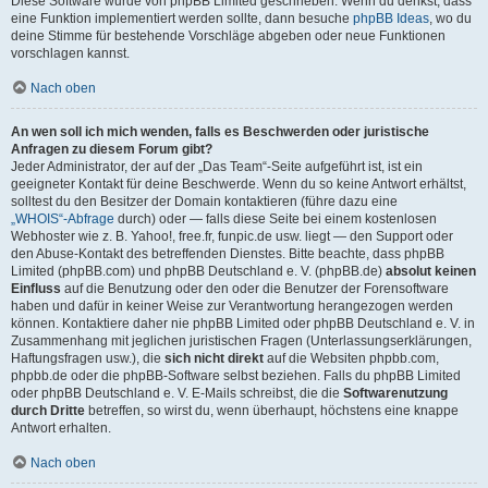
Diese Software wurde von phpBB Limited geschrieben. Wenn du denkst, dass
eine Funktion implementiert werden sollte, dann besuche
phpBB Ideas
, wo du
deine Stimme für bestehende Vorschläge abgeben oder neue Funktionen
vorschlagen kannst.
Nach oben
An wen soll ich mich wenden, falls es Beschwerden oder juristische
Anfragen zu diesem Forum gibt?
Jeder Administrator, der auf der „Das Team“-Seite aufgeführt ist, ist ein
geeigneter Kontakt für deine Beschwerde. Wenn du so keine Antwort erhältst,
solltest du den Besitzer der Domain kontaktieren (führe dazu eine
„WHOIS“-Abfrage
durch) oder — falls diese Seite bei einem kostenlosen
Webhoster wie z. B. Yahoo!, free.fr, funpic.de usw. liegt — den Support oder
den Abuse-Kontakt des betreffenden Dienstes. Bitte beachte, dass phpBB
Limited (phpBB.com) und phpBB Deutschland e. V. (phpBB.de)
absolut keinen
Einfluss
auf die Benutzung oder den oder die Benutzer der Forensoftware
haben und dafür in keiner Weise zur Verantwortung herangezogen werden
können. Kontaktiere daher nie phpBB Limited oder phpBB Deutschland e. V. in
Zusammenhang mit jeglichen juristischen Fragen (Unterlassungserklärungen,
Haftungsfragen usw.), die
sich nicht direkt
auf die Websiten phpbb.com,
phpbb.de oder die phpBB-Software selbst beziehen. Falls du phpBB Limited
oder phpBB Deutschland e. V. E-Mails schreibst, die die
Softwarenutzung
durch Dritte
betreffen, so wirst du, wenn überhaupt, höchstens eine knappe
Antwort erhalten.
Nach oben