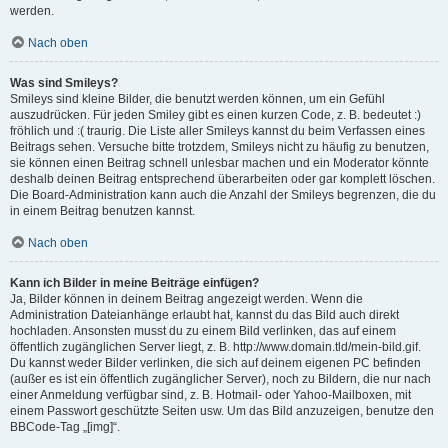
werden.
Nach oben
Was sind Smileys?
Smileys sind kleine Bilder, die benutzt werden können, um ein Gefühl
auszudrücken. Für jeden Smiley gibt es einen kurzen Code, z. B. bedeutet :)
fröhlich und :( traurig. Die Liste aller Smileys kannst du beim Verfassen eines
Beitrags sehen. Versuche bitte trotzdem, Smileys nicht zu häufig zu benutzen,
sie können einen Beitrag schnell unlesbar machen und ein Moderator könnte
deshalb deinen Beitrag entsprechend überarbeiten oder gar komplett löschen.
Die Board-Administration kann auch die Anzahl der Smileys begrenzen, die du
in einem Beitrag benutzen kannst.
Nach oben
Kann ich Bilder in meine Beiträge einfügen?
Ja, Bilder können in deinem Beitrag angezeigt werden. Wenn die
Administration Dateianhänge erlaubt hat, kannst du das Bild auch direkt
hochladen. Ansonsten musst du zu einem Bild verlinken, das auf einem
öffentlich zugänglichen Server liegt, z. B. http://www.domain.tld/mein-bild.gif.
Du kannst weder Bilder verlinken, die sich auf deinem eigenen PC befinden
(außer es ist ein öffentlich zugänglicher Server), noch zu Bildern, die nur nach
einer Anmeldung verfügbar sind, z. B. Hotmail- oder Yahoo-Mailboxen, mit
einem Passwort geschützte Seiten usw. Um das Bild anzuzeigen, benutze den
BBCode-Tag „[img]“.