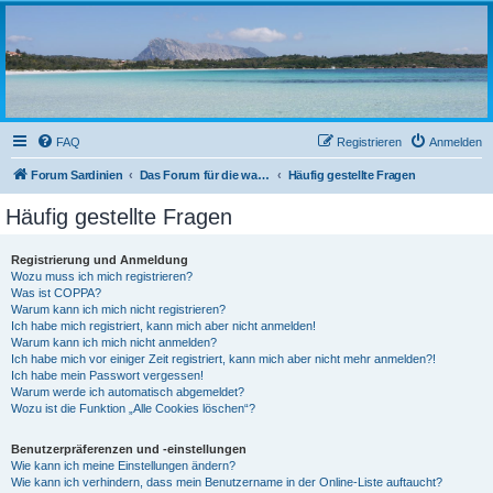
sardinien-forum.org
Das Forum der Freunde Sardiniens
FAQ
Registrieren
Anmelden
Forum Sardinien
Das Forum für die wahren Freunde Sardiniens..
Häufig gestellte Fragen
Häufig gestellte Fragen
Registrierung und Anmeldung
Wozu muss ich mich registrieren?
Was ist COPPA?
Warum kann ich mich nicht registrieren?
Ich habe mich registriert, kann mich aber nicht anmelden!
Warum kann ich mich nicht anmelden?
Ich habe mich vor einiger Zeit registriert, kann mich aber nicht mehr anmelden?!
Ich habe mein Passwort vergessen!
Warum werde ich automatisch abgemeldet?
Wozu ist die Funktion „Alle Cookies löschen“?
Benutzerpräferenzen und -einstellungen
Wie kann ich meine Einstellungen ändern?
Wie kann ich verhindern, dass mein Benutzername in der Online-Liste auftaucht?