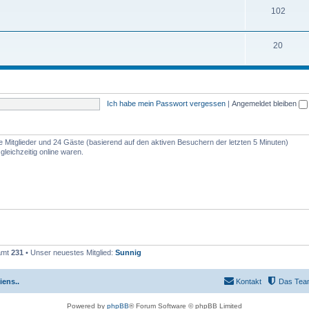
102
20
Ich habe mein Passwort vergessen
|
Angemeldet bleiben
re Mitglieder und 24 Gäste (basierend auf den aktiven Besuchern der letzten 5 Minuten)
leichzeitig online waren.
samt
231
• Unser neuestes Mitglied:
Sunnig
iens..
Kontakt
Das Tea
Powered by
phpBB
® Forum Software © phpBB Limited