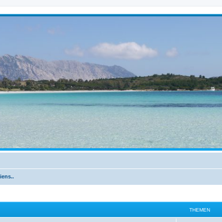
iens..
THEMEN