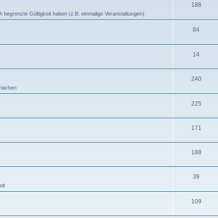
188
ich begrenzte Gültigkeit haben (z.B. einmalige Veranstaltungen)
84
14
240
b machen
225
171
188
39
lt
109