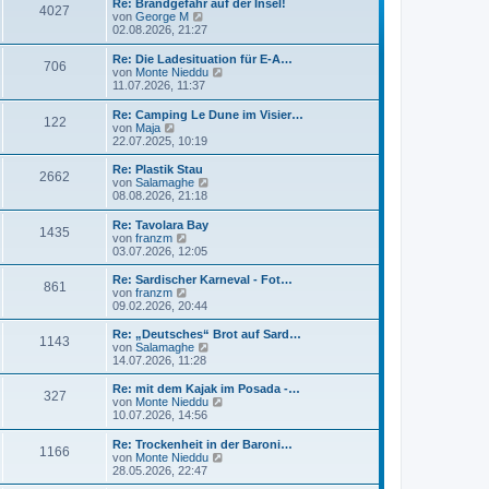
Re: Brandgefahr auf der Insel!
4027
N
von
George M
e
02.08.2026, 21:27
u
e
Re: Die Ladesituation für E-A…
706
s
N
von
Monte Nieddu
t
e
11.07.2026, 11:37
e
u
r
e
Re: Camping Le Dune im Visier…
B
122
s
N
von
Maja
e
t
e
22.07.2025, 10:19
i
e
u
t
r
e
Re: Plastik Stau
r
2662
B
s
N
von
Salamaghe
a
e
t
e
08.08.2026, 21:18
g
i
e
u
t
r
e
Re: Tavolara Bay
r
1435
B
s
N
von
franzm
a
e
t
e
03.07.2026, 12:05
g
i
e
u
t
r
e
Re: Sardischer Karneval - Fot…
r
861
B
s
N
von
franzm
a
e
t
e
09.02.2026, 20:44
g
i
e
u
t
r
e
Re: „Deutsches“ Brot auf Sard…
r
1143
B
s
N
von
Salamaghe
a
e
t
e
14.07.2026, 11:28
g
i
e
u
t
r
e
Re: mit dem Kajak im Posada -…
r
327
B
s
N
von
Monte Nieddu
a
e
t
e
10.07.2026, 14:56
g
i
e
u
t
r
e
Re: Trockenheit in der Baroni…
r
1166
B
s
N
von
Monte Nieddu
a
e
t
e
28.05.2026, 22:47
g
i
e
u