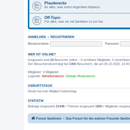
Plauderecke
für alles, was sonst nirgendwo hinpasst
Off-Topic
Für alles, was nix mit Sardinien zu tun hat
ANMELDEN
•
REGISTRIEREN
Benutzername:
Passwort:
WER IST ONLINE?
Insgesamt sind
24
Besucher online :: 0 sichtbare Mitglieder, 0 unsichtba
Der Besucherrekord liegt bei
1300
Besuchern, die am 05.10.2025, 14:40 g
Mitglieder: 0 Mitglieder
Legende:
Administratoren
,
Globale Moderatoren
GEBURTSTAGE
Heute hat kein Mitglied Geburtstag
STATISTIK
Beiträge insgesamt
21448
• Themen insgesamt
1850
• Mitglieder insge
Forum Sardinien
Das Forum für die wahren Freunde Sardin