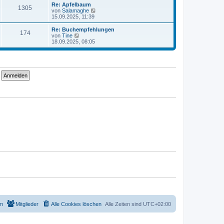
t
r
e
Re: Apfelbaum
r
1305
B
s
N
von
Salamaghe
a
e
t
e
15.09.2025, 11:39
g
i
e
u
t
r
e
Re: Buchempfehlungen
r
174
B
s
N
von
Tine
a
e
t
e
18.09.2025, 08:05
g
i
e
u
t
r
e
r
B
s
a
e
t
g
i
e
t
r
r
B
a
e
g
i
t
r
a
g
m
Mitglieder
Alle Cookies löschen
Alle Zeiten sind
UTC+02:00